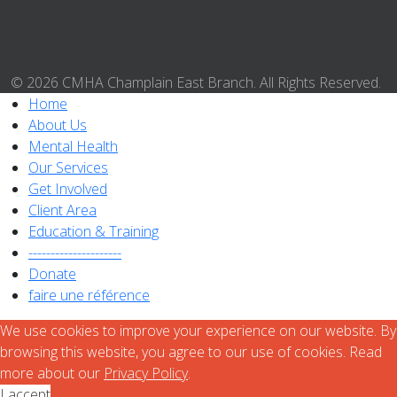
© 2026 CMHA Champlain East Branch. All Rights Reserved.
Home
About Us
Mental Health
Our Services
Get Involved
Client Area
Education & Training
---------------------
Donate
faire une référence
We use cookies to improve your experience on our website. By
browsing this website, you agree to our use of cookies. Read
more about our
Privacy Policy
.
I accept