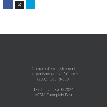
Numéro d'enregistrement
d'organisme de bienfaisance:
12392 1363 RR0001
Droits d'auteur © 2024
ACSM Champlain East