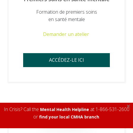
Formation de premiers soins
en santé mentale
Demander un atelier
ACCÉDEZ-LE ICI
×
In Crisis? Call the
at 1-866-531-2600
Mental Health Helpline
or
.
find your local CMHA branch