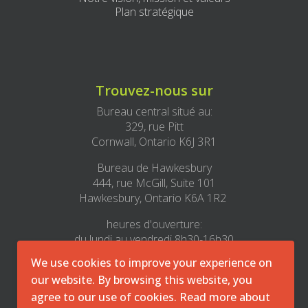
Plan stratégique
Trouvez-nous sur
Bureau central situé au:
329, rue Pitt
Cornwall, Ontario K6J 3R1
Bureau de Hawkesbury
444, rue McGill, Suite 101
Hawkesbury, Ontario K6A 1R2
heures d'ouverture:
du lundi au vendredi 8h30-16h30
We use cookies to improve your experience on
1-800-493-8271
our website. By browsing this website, you
office@cmha-east.on.ca
agree to our use of cookies. Read more about