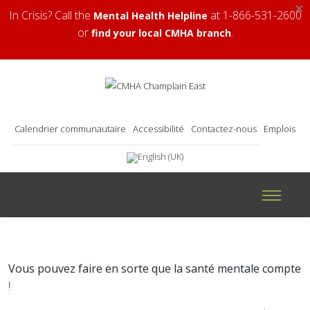
×
In Crisis? Call the
at 1-866-531-2600
Mental Health Helpline
or
.
find your local CMHA branch
Calendrier communautaire
Accessibilité
Contactez-nous
Emplois
Vous pouvez faire en sorte que la santé mentale compte
!