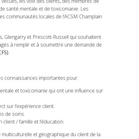
 vécues, les voix des clients, des membres de
s de santé mentale et de toxicomanie. Les
in des communautés locales de l’ACSM Champlain
s, Glengarry et Prescott-Russell qui souhaitent
gés à remplir et à soumettre une demande de
CFS)
.
 des connaissances importantes pour:
 mentale et toxicomanie qui ont une influence sur
ct sur l’expérience client.
s de soins.
ient / famille et l’éducation.
multiculturelle et géographique du client de la