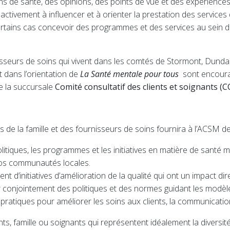
ns de santé, des opinions, des points de vue et des expériences
t activement à influencer et à orienter la prestation des service
ns certains cas concevoir des programmes et des services au se
nisseurs de soins qui vivent dans les comtés de Stormont, Dunda
t dans l’orientation de
La Santé mentale pour tous
sont encoura
e la succursale
Comité consultatif des clients et soignants (C
es de la famille et des fournisseurs de soins fournira à l’ACSM
politiques, les programmes et les initiatives en matière de santé
 nos communautés locales.
 d’initiatives d’amélioration de la qualité qui ont un impact dire
 conjointement des politiques et des normes guidant les modèle
tiques pour améliorer les soins aux clients, la communication cl
, famille ou soignants qui représentent idéalement la diversité 