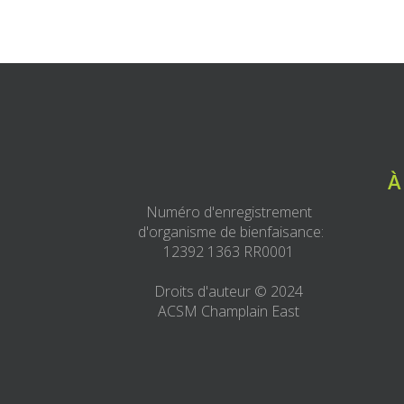
À
Numéro d'enregistrement
d'organisme de bienfaisance:
12392 1363 RR0001
Droits d'auteur © 2024
ACSM Champlain East