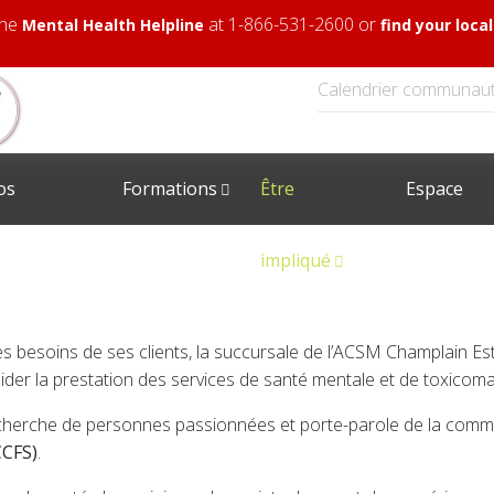
 the
at 1-866-531-2600 or
Mental Health Helpline
find your loc
Calendrier communaut
os
Formations
Être
Espace
rvices
impliqué
client
 besoins de ses clients, la succursale de l’ACSM Champlain Est vi
d’aider la prestation des services de santé mentale et de toxic
recherche de personnes passionnées et porte-parole de la co
CCFS)
.