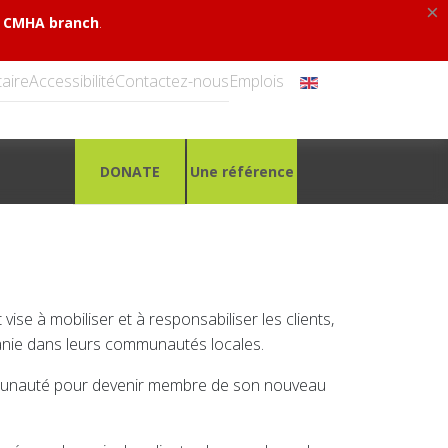
×
.
al CMHA branch
aire
Accessibilité
Contactez-nous
Emplois
DONATE
Une référence
se à mobiliser et à responsabiliser les clients,
omanie dans leurs communautés locales.
mmunauté pour devenir membre de son nouveau