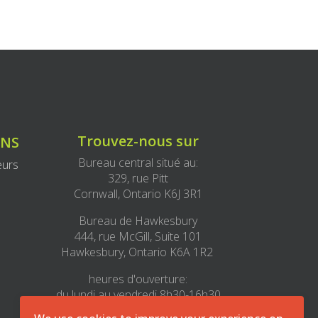
Trouvez-nous sur
ONS
Bureau central situé au:
eurs
329, rue Pitt
Cornwall, Ontario K6J 3R1
Bureau de Hawkesbury
444, rue McGill, Suite 101
Hawkesbury, Ontario K6A 1R2
heures d'ouverture:
du lundi au vendredi 8h30-16h30