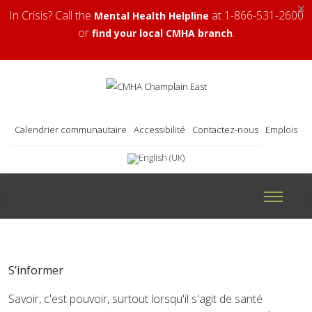
×
In Crisis? Call the
at 1-866-531-2600
Mental Health Helpline
or
.
find your local CMHA branch
Calendrier communautaire
Accessibilité
Contactez-nous
Emplois
S’informer
Savoir, c'est pouvoir, surtout lorsqu'il s'agit de santé