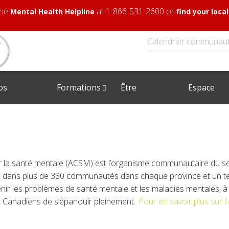
 the
at 1-866-531-2600 or
Mental Health Helpline
find your loc
Calendrier communaut
os
Formations
Être
Espace
rvices
impliqué
client
 la santé mentale (ACSM) est l’organisme communautaire du sect
 dans plus de 330 communautés dans chaque province et un ter
nir les problèmes de santé mentale et les maladies mentales, à so
et Canadiens de s’épanouir pleinement.
Pour en savoir plus sur 