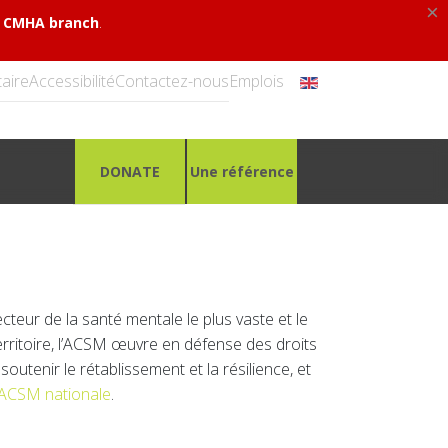
×
.
al CMHA branch
aire
Accessibilité
Contactez-nous
Emplois
DONATE
Une référence
eur de la santé mentale le plus vaste et le
ritoire, l’ACSM œuvre en défense des droits
utenir le rétablissement et la résilience, et
l'ACSM nationale
.