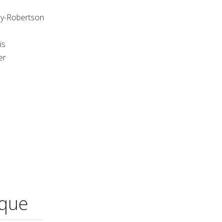
y-Robertson
is
er
ique